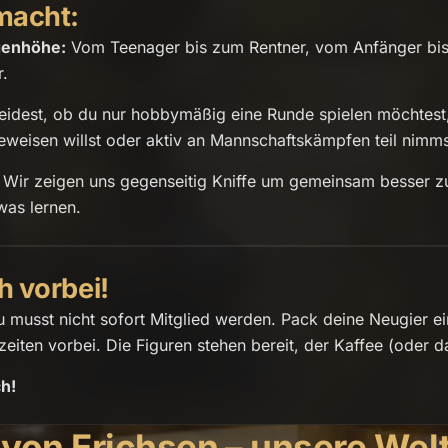
macht:
genhöhe:
Vom Teenager bis zum Rentner, vom Anfänger bis 
r.
idest, ob du nur hobbymäßig eine Runde spielen möchtest,
eweisen willst oder aktiv an Mannschaftskämpfen teil nimms
Wir zeigen uns gegenseitig Kniffe um gemeinsam besser z
was lernen.
 vorbei!
Du musst nicht sofort Mitglied werden. Pack deine Neugier 
zeiten vorbei. Die Figuren stehen bereit, der Kaffee (oder d
ch!
von Erichsen – unsere Wel