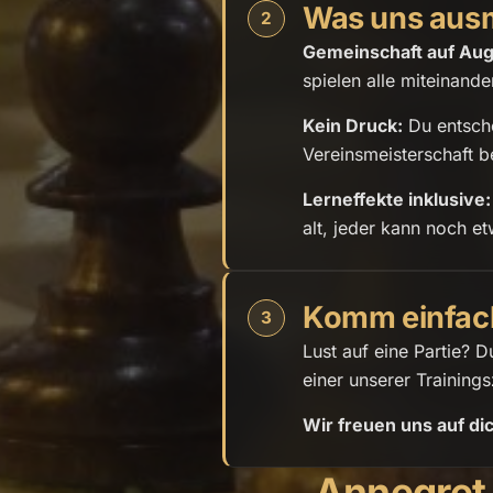
Was uns aus
2
Gemeinschaft auf Au
spielen alle miteinande
Kein Druck:
Du entsche
Vereinsmeisterschaft b
Lerneffekte inklusive:
alt, jeder kann noch et
Komm einfach
3
Lust auf eine Partie? 
einer unserer Trainings
Wir freuen uns auf di
Annegret 