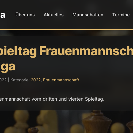
da
Über uns
Aktuelles
Mannschaften
Termine
Spieltag Frauenmannscha
iga
022 | Kategorie:
2022
,
Frauenmannschaft
enmannschaft vom dritten und vierten Spieltag.