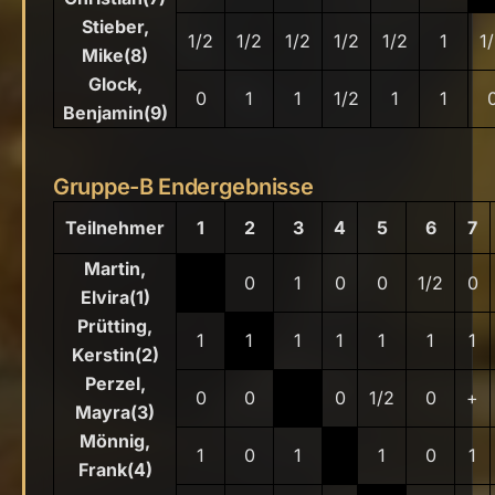
Stieber,
1/2
1/2
1/2
1/2
1/2
1
1
Mike(8)
Glock,
0
1
1
1/2
1
1
Benjamin(9)
Gruppe-B Endergebnisse
Teilnehmer
1
2
3
4
5
6
7
Martin,
0
1
0
0
1/2
0
Elvira(1)
Prütting,
1
1
1
1
1
1
1
Kerstin(2)
Perzel,
0
0
0
1/2
0
+
Mayra(3)
Mönnig,
1
0
1
1
0
1
Frank(4)