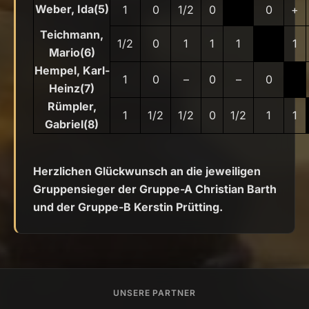
Weber, Ida(5)
1
0
1/2
0
0
+
Teichmann,
1/2
0
1
1
1
1
Mario(6)
Hempel, Karl-
1
0
–
0
–
0
Heinz(7)
Rümpler,
1
1/2
1/2
0
1/2
1
1
Gabriel(8)
Herzlichen Glückwunsch an die jeweiligen
Gruppensieger der Gruppe-A Christian Barth
und der Gruppe-B Kerstin Prütting.
UNSERE PARTNER