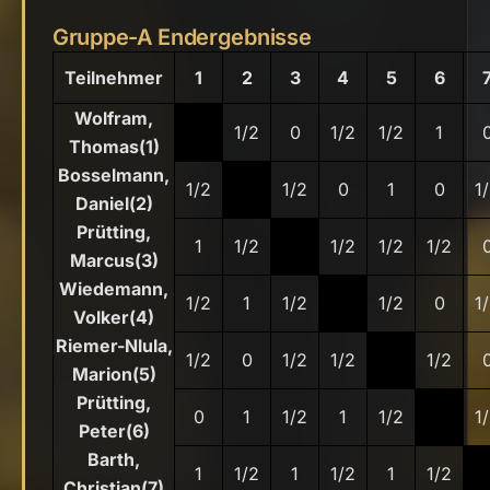
Gruppe-A Endergebnisse
Teilnehmer
1
2
3
4
5
6
Wolfram,
1/2
0
1/2
1/2
1
Thomas(1)
Bosselmann,
1/2
1/2
0
1
0
1
Daniel(2)
Prütting,
1
1/2
1/2
1/2
1/2
Marcus(3)
Wiedemann,
1/2
1
1/2
1/2
0
1
Volker(4)
Riemer-Nlula,
1/2
0
1/2
1/2
1/2
Marion(5)
Prütting,
0
1
1/2
1
1/2
1
Peter(6)
Barth,
1
1/2
1
1/2
1
1/2
Christian(7)