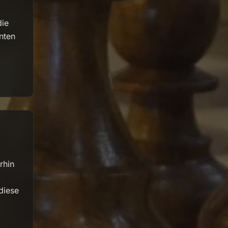
die
nten
rhin
diese