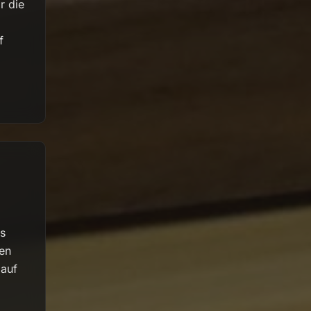
r die
f
as
en
 auf